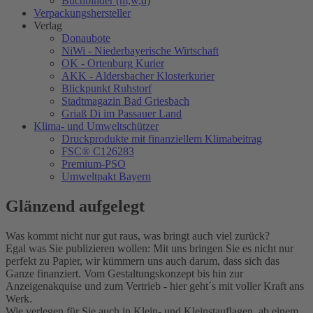
Buchbinder (m,w,d)
Verpackungs​hersteller
Verlag
Donaubote
NiWi - Niederbayerische Wirtschaft
OK - Ortenburg Kurier
AKK - Aldersbacher Klosterkurier
Blickpunkt Ruhstorf
Stadtmagazin Bad Griesbach
Griaß Di im Passauer Land
Klima- und Umweltschützer
Druckprodukte mit finanziellem Klimabeitrag
FSC® C126283
Premium-PSO
Umweltpakt Bayern
Glänzend aufgelegt
Was kommt nicht nur gut raus, was bringt auch viel zurück?
Egal was Sie publizieren wollen: Mit uns bringen Sie es nicht nur
perfekt zu Papier, wir kümmern uns auch darum, dass sich das
Ganze finanziert. Vom Gestaltungskonzept bis hin zur
Anzeigenakquise und zum Vertrieb - hier geht´s mit voller Kraft ans
Werk.
Wie verlegen für Sie auch in Klein- und Kleinstauflagen, ab einem