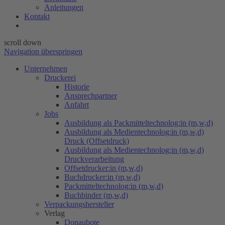
Anleitungen
Kontakt
scroll down
Navigation überspringen
Unternehmen
Druckerei
Historie
Ansprechpartner
Anfahrt
Jobs
Ausbildung als Packmitteltechnolog:in (m,w,d)
Ausbildung als Medientechnolog:in (m,w,d)
Druck (Offsetdruck)
Ausbildung als Medientechnolog:in (m,w,d)
Druckverarbeitung
Offsetdrucker:in (m,w,d)
Buchdrucker:in (m,w,d)
Packmitteltechnolog:in (m,w,d)
Buchbinder (m,w,d)
Verpackungs​hersteller
Verlag
Donaubote