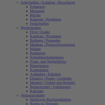
Zeitschriften / Kataloge / Broschüren
Zeitungen
Magazine
Bücher
Kataloge / Preislisten
Festschriften
Werbemedien
Flyer / Folder
Kataloge / Preislisten
Beilagen / Prospekte
Mailings / Postwurfsendungen
Plakate
Postkarten
Schreibtischunterlagen
Notiz- und Werbeblöcke
Blisterkarten
Kartenträger
Aufkleber / Etiketten
Displays / Poster / Aufsteller
Mappen / Ordner und Register
Beipackzettel / Anleitungen
Kalender
Verlagsprodukte
Hardcover-Buchproduktion
Books on Demand