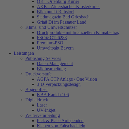
OK - Ortenburg Kurier
AKK - Aldersbacher Klosterkurier
Blickpunkt Ruhstorf
Stadtmagazin Bad Griesbach
Griaß Di im Passauer Land
Klima- und Umweltschützer
Druckprodukte mit finanziellem Klimabeitrag
FSC® C126283
Premium-PSO
Umweltpakt Bayern
Leistungen
Publishing Services
Daten-Management
Bildbearbeitung
Druckvorstufe
AGFA CTP Anlage / One Vision
3-D Verpackungsdesign
Bogenoffset
KBA Rapida 106
Digitaldruck
Laser
UV-Inkjet
Weiterverarbeitung
Pick & Place Aufspenden
Kleben von Faltschachteln