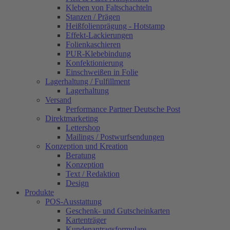
Kleben von Faltschachteln
Stanzen / Prägen
Heißfolienprägung - Hotstamp
Effekt-Lackierungen
Folienkaschieren
PUR-Klebebindung
Konfektionierung
Einschweißen in Folie
Lagerhaltung / Fulfillment
Lagerhaltung
Versand
Performance Partner Deutsche Post
Direktmarketing
Lettershop
Mailings / Postwurfsendungen
Konzeption und Kreation
Beratung
Konzeption
Text / Redaktion
Design
Produkte
POS-Ausstattung
Geschenk- und Gutscheinkarten
Kartenträger
Kundenantragsformulare