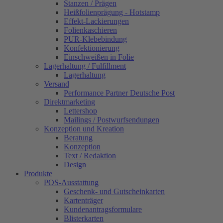
Stanzen / Prägen
Heißfolienprägung - Hotstamp
Effekt-Lackierungen
Folienkaschieren
PUR-Klebebindung
Konfektionierung
Einschweißen in Folie
Lagerhaltung / Fulfillment
Lagerhaltung
Versand
Performance Partner Deutsche Post
Direktmarketing
Lettershop
Mailings / Postwurfsendungen
Konzeption und Kreation
Beratung
Konzeption
Text / Redaktion
Design
Produkte
POS-Ausstattung
Geschenk- und Gutscheinkarten
Kartenträger
Kundenantragsformulare
Blisterkarten