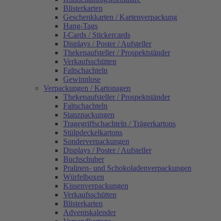
Blisterkarten
Geschenkkarten / Kartenverpackung
Hang-Tags
I-Cards / Stickercards
Displays / Poster / Aufsteller
Thekenaufsteller / Prospektständer
Verkaufsschütten
Faltschachteln
Gewinnlose
Verpackungen / Kartonagen
Thekenaufsteller / Prospektständer
Faltschachteln
Stanzpackungen
Tragegriffschachteln / Trägerkartons
Stülpdeckelkartons
Sonderverpackungen
Displays / Poster / Aufsteller
Buchschuber
Pralinen- und Schokoladenverpackungen
Würfelboxen
Kissenverpackungen
Verkaufsschütten
Blisterkarten
Adventskalender