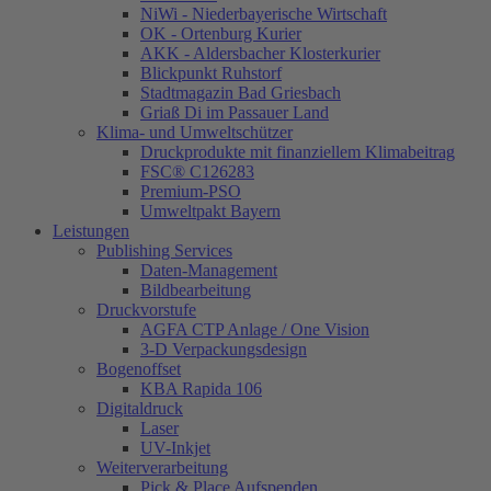
NiWi - Niederbayerische Wirtschaft
OK - Ortenburg Kurier
AKK - Aldersbacher Klosterkurier
Blickpunkt Ruhstorf
Stadtmagazin Bad Griesbach
Griaß Di im Passauer Land
Klima- und Umweltschützer
Druckprodukte mit finanziellem Klimabeitrag
FSC® C126283
Premium-PSO
Umweltpakt Bayern
Leistungen
Publishing Services
Daten-Management
Bildbearbeitung
Druckvorstufe
AGFA CTP Anlage / One Vision
3-D Verpackungsdesign
Bogenoffset
KBA Rapida 106
Digitaldruck
Laser
UV-Inkjet
Weiterverarbeitung
Pick & Place Aufspenden