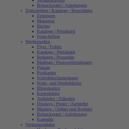
Versandkartons
Beipackzettel / Anleitungen
Zeitschriften / Kataloge / Broschüren
Zeitungen
Magazine
Bücher
Kataloge / Preislisten
Festschriften
Werbemedien
Flyer / Folder
Kataloge / Preislisten
Beilagen / Prospekte
Mailings / Postwurfsendungen
Plakate
Postkarten
Schreibtischunterlagen
Notiz- und Werbeblöcke
Blisterkarten
Kartenträger
Aufkleber / Etiketten
Displays / Poster / Aufsteller
Mappen / Ordner und Register
Beipackzettel / Anleitungen
Kalender
Verlagsprodukte