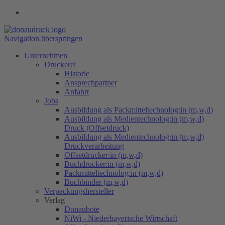
Navigation überspringen
Unternehmen
Druckerei
Historie
Ansprechpartner
Anfahrt
Jobs
Ausbildung als Packmitteltechnolog:in (m,w,d)
Ausbildung als Medientechnolog:in (m,w,d)
Druck (Offsetdruck)
Ausbildung als Medientechnolog:in (m,w,d)
Druckverarbeitung
Offsetdrucker:in (m,w,d)
Buchdrucker:in (m,w,d)
Packmitteltechnolog:in (m,w,d)
Buchbinder (m,w,d)
Verpackungs​hersteller
Verlag
Donaubote
NiWi - Niederbayerische Wirtschaft