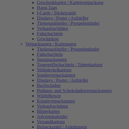
Geschenkkarten / Kartenverpackung
Hang-Tags
I-Cards / Stickercards
Displays / Poster / Aufsteller
Thekenaufsteller / Prospektständer
Verkaufsschütten
Faltschachteln
Gewinnlose
Verpackungen / Kartonagen
Thekenaufsteller / Prospektständer
Faltschachteln
Stanzpackungen
Tragegriffschachteln / Trägerkartons
Stülpdeckelkartons
Sonderverpackungen
Displays / Poster / Aufsteller
Buchschuber
Pralinen- und Schokoladenverpackungen
Würfelboxen
Kissenverpackungen
Verkaufsschütten
Blisterkarten
Adventskalender
Versandkartons
Beipackzettel / Anleitungen