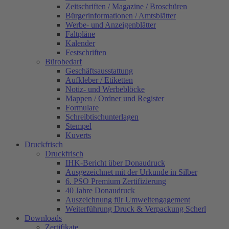
Zeitschriften / Magazine / Broschüren
Bürgerinformationen / Amtsblätter
Werbe- und Anzeigenblätter
Faltpläne
Kalender
Festschriften
Bürobedarf
Geschäftsausstattung
Aufkleber / Etiketten
Notiz- und Werbeblöcke
Mappen / Ordner und Register
Formulare
Schreibtischunterlagen
Stempel
Kuverts
Druckfrisch
Druckfrisch
IHK-Bericht über Donaudruck
Ausgezeichnet mit der Urkunde in Silber
6. PSO Premium Zertifizierung
40 Jahre Donaudruck
Auszeichnung für Umweltengagement
Weiterführung Druck & Verpackung Scherl
Downloads
Zertifikate