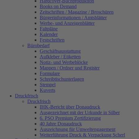
Hardcover-Buchproduktion
Books on Demand
Zeitschriften / Magazine / Broschüren
Bürgerinformationen / Amtsblätter
Werbe- und Anzeigenblätter
Faltpläne
Kalender
Festschriften
Bürobedarf
Geschäftsausstattung
Aufkleber / Etiketten
Notiz- und Werbeblöcke
Mappen / Ordner und Register
Formulare
Schreibtischunterlagen
Stempel
Kuverts
Druckfrisch
Druckfrisch
IHK-Bericht über Donaudruck
Ausgezeichnet mit der Urkunde in Silber
6. PSO Premium Zertifizierung
40 Jahre Donaudruck
Auszeichnung für Umweltengagement
Weiterführung Druck & Verpackung Scherl