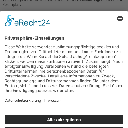
Exemplar:
Hardcover-Bücher
Books on Demand
Magazine
Zeitschriften
Festschriften
Broschüren
Bürgerinformationen
Ratgeber
Werbeblätter
Faltpläne
Kalender
Navigation überspringen
Kontakt
|
Impressum
|
Datenschutz
|
AGB