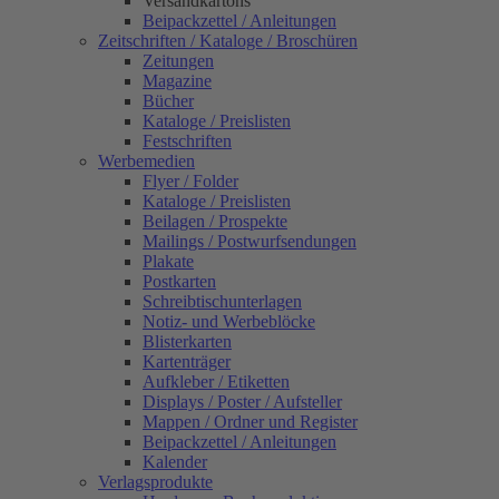
Versandkartons
Beipackzettel / Anleitungen
Zeitschriften / Kataloge / Broschüren
Zeitungen
Magazine
Bücher
Kataloge / Preislisten
Festschriften
Werbemedien
Flyer / Folder
Kataloge / Preislisten
Beilagen / Prospekte
Mailings / Postwurfsendungen
Plakate
Postkarten
Schreibtischunterlagen
Notiz- und Werbeblöcke
Blisterkarten
Kartenträger
Aufkleber / Etiketten
Displays / Poster / Aufsteller
Mappen / Ordner und Register
Beipackzettel / Anleitungen
Kalender
Verlagsprodukte