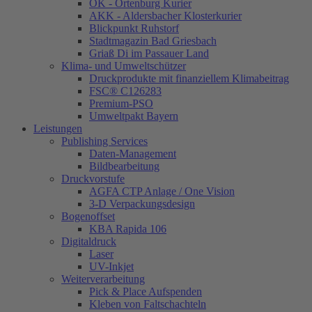
OK - Ortenburg Kurier
AKK - Aldersbacher Klosterkurier
Blickpunkt Ruhstorf
Stadtmagazin Bad Griesbach
Griaß Di im Passauer Land
Klima- und Umweltschützer
Druckprodukte mit finanziellem Klimabeitrag
FSC® C126283
Premium-PSO
Umweltpakt Bayern
Leistungen
Publishing Services
Daten-Management
Bildbearbeitung
Druckvorstufe
AGFA CTP Anlage / One Vision
3-D Verpackungsdesign
Bogenoffset
KBA Rapida 106
Digitaldruck
Laser
UV-Inkjet
Weiterverarbeitung
Pick & Place Aufspenden
Kleben von Faltschachteln