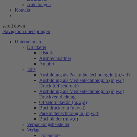
Anleitungen
Kontakt
scroll down
Navigation überspringen
Unternehmen
Druckerei
Historie
Ansprechpartner
Anfahrt
Jobs
Ausbildung als Packmitteltechnolog:in (m,w,d)
Ausbildung als Medientechnolog:in (m,w,d)
Druck (Offsetdruck)
Ausbildung als Medientechnolog:in (m,w,d)
Druckverarbeitung
Offsetdrucker:in (m,w,d)
Buchdrucker:in (m,w,d)
Packmitteltechnolog:in (m,w,d)
Buchbinder (m,w,d)
Verpackungs​hersteller
Verlag
Donaubote