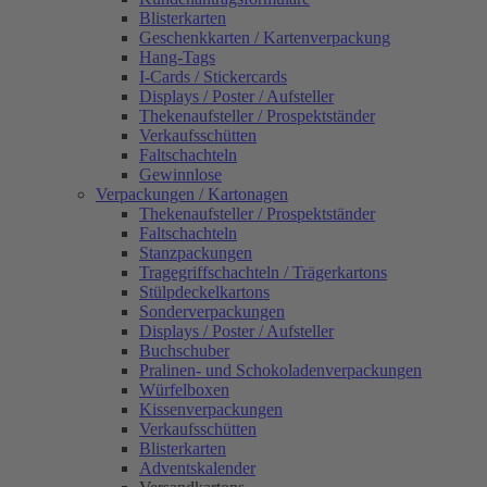
Blisterkarten
Geschenkkarten / Kartenverpackung
Hang-Tags
I-Cards / Stickercards
Displays / Poster / Aufsteller
Thekenaufsteller / Prospektständer
Verkaufsschütten
Faltschachteln
Gewinnlose
Verpackungen / Kartonagen
Thekenaufsteller / Prospektständer
Faltschachteln
Stanzpackungen
Tragegriffschachteln / Trägerkartons
Stülpdeckelkartons
Sonderverpackungen
Displays / Poster / Aufsteller
Buchschuber
Pralinen- und Schokoladenverpackungen
Würfelboxen
Kissenverpackungen
Verkaufsschütten
Blisterkarten
Adventskalender