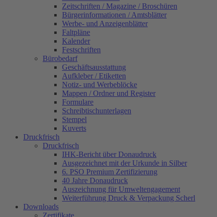
Zeitschriften / Magazine / Broschüren
Bürgerinformationen / Amtsblätter
Werbe- und Anzeigenblätter
Faltpläne
Kalender
Festschriften
Bürobedarf
Geschäftsausstattung
Aufkleber / Etiketten
Notiz- und Werbeblöcke
Mappen / Ordner und Register
Formulare
Schreibtischunterlagen
Stempel
Kuverts
Druckfrisch
Druckfrisch
IHK-Bericht über Donaudruck
Ausgezeichnet mit der Urkunde in Silber
6. PSO Premium Zertifizierung
40 Jahre Donaudruck
Auszeichnung für Umweltengagement
Weiterführung Druck & Verpackung Scherl
Downloads
Zertifikate