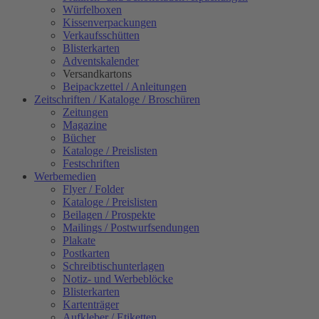
Würfelboxen
Kissenverpackungen
Verkaufsschütten
Blisterkarten
Adventskalender
Versandkartons
Beipackzettel / Anleitungen
Zeitschriften / Kataloge / Broschüren
Zeitungen
Magazine
Bücher
Kataloge / Preislisten
Festschriften
Werbemedien
Flyer / Folder
Kataloge / Preislisten
Beilagen / Prospekte
Mailings / Postwurfsendungen
Plakate
Postkarten
Schreibtischunterlagen
Notiz- und Werbeblöcke
Blisterkarten
Kartenträger
Aufkleber / Etiketten