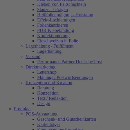
Kleben von Faltschachteln
Stanzen / Prägen
Heißfolienprägung - Hotstamp
Effekt-Lackierungen
Folienkaschieren
PUR-Klebebindung
Konfektionierung
Einschweißen in Folie
Lagerhaltung / Fulfillment
Lagerhaltung
Versand
Performance Partner Deutsche Post
Direktmarketing
Lettershop
Mailings / Postwurfsendungen
Konzeption und Kreation
Beratung
Konzeption
Text / Redaktion
Design
Produkte
POS-Ausstattung
Geschenk- und Gutscheinkarten
Kartenträger
Kundenantragsformulare