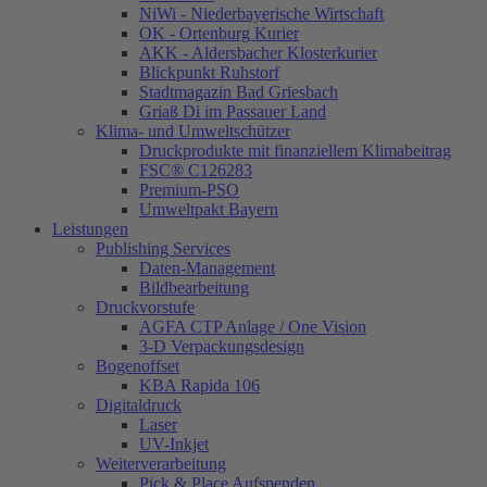
NiWi - Niederbayerische Wirtschaft
OK - Ortenburg Kurier
AKK - Aldersbacher Klosterkurier
Blickpunkt Ruhstorf
Stadtmagazin Bad Griesbach
Griaß Di im Passauer Land
Klima- und Umweltschützer
Druckprodukte mit finanziellem Klimabeitrag
FSC® C126283
Premium-PSO
Umweltpakt Bayern
Leistungen
Publishing Services
Daten-Management
Bildbearbeitung
Druckvorstufe
AGFA CTP Anlage / One Vision
3-D Verpackungsdesign
Bogenoffset
KBA Rapida 106
Digitaldruck
Laser
UV-Inkjet
Weiterverarbeitung
Pick & Place Aufspenden