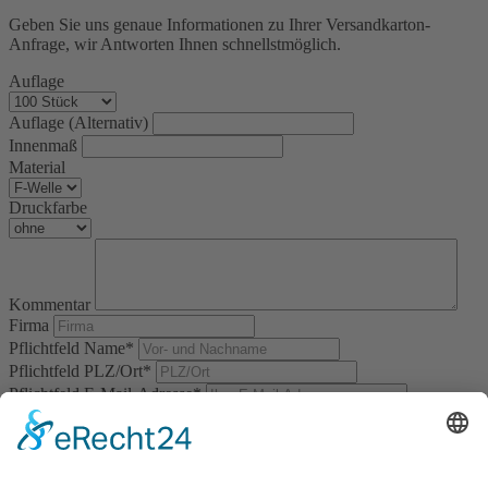
Geben Sie uns genaue Informationen zu Ihrer Versandkarton-
Anfrage, wir Antworten Ihnen schnellstmöglich.
Auflage
Auflage (Alternativ)
Innenmaß
Material
Druckfarbe
Kommentar
Firma
Pflichtfeld
Name
*
Pflichtfeld
PLZ/Ort
*
Pflichtfeld
E-Mail-Adresse
*
Pflichtfeld
Ihre Antwort
*
Bitte
rechnen Sie 7 plus 7.
*) Pflichtfeld