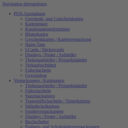
Navigation überspringen
POS-Ausstattung
Geschenk- und Gutscheinkarten
Kartenträger
Kundenantragsformulare
Blisterkarten
Geschenkkarten / Kartenverpackung
Hang-Tags
I-Cards / Stickercards
Displays / Poster / Aufsteller
Thekenaufsteller / Prospektständer
Verkaufsschütten
Faltschachteln
Gewinnlose
Verpackungen / Kartonagen
Thekenaufsteller / Prospektständer
Faltschachteln
Stanzpackungen
Tragegriffschachteln / Trägerkartons
Stülpdeckelkartons
Sonderverpackungen
Displays / Poster / Aufsteller
Buchschuber
Pralinen- und Schokoladenverpackungen