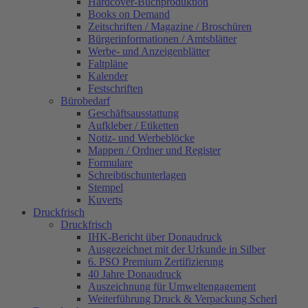
Hardcover-Buchproduktion
Books on Demand
Zeitschriften / Magazine / Broschüren
Bürgerinformationen / Amtsblätter
Werbe- und Anzeigenblätter
Faltpläne
Kalender
Festschriften
Bürobedarf
Geschäftsausstattung
Aufkleber / Etiketten
Notiz- und Werbeblöcke
Mappen / Ordner und Register
Formulare
Schreibtischunterlagen
Stempel
Kuverts
Druckfrisch
Druckfrisch
IHK-Bericht über Donaudruck
Ausgezeichnet mit der Urkunde in Silber
6. PSO Premium Zertifizierung
40 Jahre Donaudruck
Auszeichnung für Umweltengagement
Weiterführung Druck & Verpackung Scherl