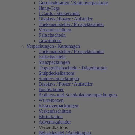
Geschenkkarten / Kartenverpackung
Hang-Tags
I-Cards / Stickercards
Displays / Poster / Aufsteller
Thekenaufsteller / Prospektständer
Verkaufsschütten
Faltschachteln
Gewinnlose
Verpackungen / Kartonagen
Thekenaufsteller / Prospektständer
Faltschachteln
Stanzpackungen
Tragegriffschachteln / Trägerkartons
Stülpdeckelkartons
Sonderverpackungen
Displays / Poster / Aufsteller
Buchschuber
Pralinen- und Schokoladenverpackungen
Würfelboxen
Kissenverpackungen
Verkaufsschütten
Blisterkarten
Adventskalender
Versandkartons
Beipackzettel / Anleitungen