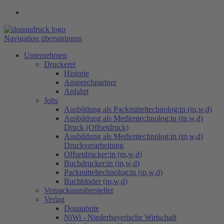
Navigation überspringen
Unternehmen
Druckerei
Historie
Ansprechpartner
Anfahrt
Jobs
Ausbildung als Packmitteltechnolog:in (m,w,d)
Ausbildung als Medientechnolog:in (m,w,d)
Druck (Offsetdruck)
Ausbildung als Medientechnolog:in (m,w,d)
Druckverarbeitung
Offsetdrucker:in (m,w,d)
Buchdrucker:in (m,w,d)
Packmitteltechnolog:in (m,w,d)
Buchbinder (m,w,d)
Verpackungs​hersteller
Verlag
Donaubote
NiWi - Niederbayerische Wirtschaft