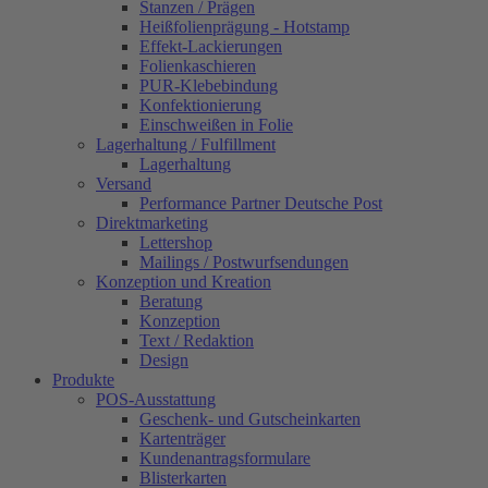
Stanzen / Prägen
Heißfolienprägung - Hotstamp
Effekt-Lackierungen
Folienkaschieren
PUR-Klebebindung
Konfektionierung
Einschweißen in Folie
Lagerhaltung / Fulfillment
Lagerhaltung
Versand
Performance Partner Deutsche Post
Direktmarketing
Lettershop
Mailings / Postwurfsendungen
Konzeption und Kreation
Beratung
Konzeption
Text / Redaktion
Design
Produkte
POS-Ausstattung
Geschenk- und Gutscheinkarten
Kartenträger
Kundenantragsformulare
Blisterkarten