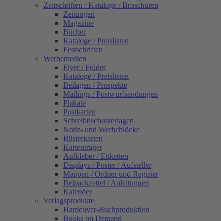
Zeitschriften / Kataloge / Broschüren
Zeitungen
Magazine
Bücher
Kataloge / Preislisten
Festschriften
Werbemedien
Flyer / Folder
Kataloge / Preislisten
Beilagen / Prospekte
Mailings / Postwurfsendungen
Plakate
Postkarten
Schreibtischunterlagen
Notiz- und Werbeblöcke
Blisterkarten
Kartenträger
Aufkleber / Etiketten
Displays / Poster / Aufsteller
Mappen / Ordner und Register
Beipackzettel / Anleitungen
Kalender
Verlagsprodukte
Hardcover-Buchproduktion
Books on Demand