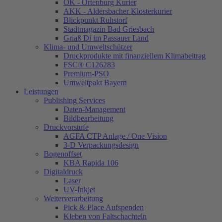
OK - Ortenburg Kurier
AKK - Aldersbacher Klosterkurier
Blickpunkt Ruhstorf
Stadtmagazin Bad Griesbach
Griaß Di im Passauer Land
Klima- und Umweltschützer
Druckprodukte mit finanziellem Klimabeitrag
FSC® C126283
Premium-PSO
Umweltpakt Bayern
Leistungen
Publishing Services
Daten-Management
Bildbearbeitung
Druckvorstufe
AGFA CTP Anlage / One Vision
3-D Verpackungsdesign
Bogenoffset
KBA Rapida 106
Digitaldruck
Laser
UV-Inkjet
Weiterverarbeitung
Pick & Place Aufspenden
Kleben von Faltschachteln