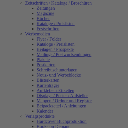
Zeitschriften / Kataloge / Broschüren
Zeitungen
Magazine
Bücher
Kataloge / Preislisten
Festschriften
Werbemedien
Flyer / Folder
Kataloge / Preislisten
Beilagen / Prospekte
Mailings / Postwurfsendungen
Plakate
Postkarten
Schreibtischunterlagen
Notiz- und Werbeblöcke
Blisterkarten
Kartenträger
Aufkleber / Etiketten
Displays / Poster / Aufsteller
Mappen / Ordner und Register
Beipackzettel / Anleitungen
Kalender
Verlagsprodukte
Hardcover-Buchproduktion
Books on Demand