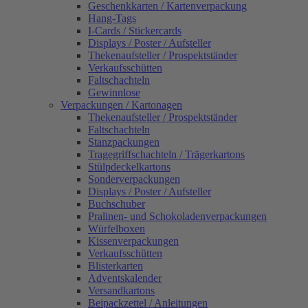
Geschenkkarten / Kartenverpackung
Hang-Tags
I-Cards / Stickercards
Displays / Poster / Aufsteller
Thekenaufsteller / Prospektständer
Verkaufsschütten
Faltschachteln
Gewinnlose
Verpackungen / Kartonagen
Thekenaufsteller / Prospektständer
Faltschachteln
Stanzpackungen
Tragegriffschachteln / Trägerkartons
Stülpdeckelkartons
Sonderverpackungen
Displays / Poster / Aufsteller
Buchschuber
Pralinen- und Schokoladenverpackungen
Würfelboxen
Kissenverpackungen
Verkaufsschütten
Blisterkarten
Adventskalender
Versandkartons
Beipackzettel / Anleitungen