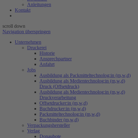
Anleitungen
Kontakt
scroll down
Navigation überspringen
Unternehmen
Druckerei
Historie
Ansprechpartner
Anfahrt
Jobs
Ausbildung als Packmitteltechnolog:in (m,w,d)
Ausbildung als Medientechnolog:in (m,w,d)
Druck (Offsetdruck)
Ausbildung als Medientechnolog:in (m,w,d)
Druckverarbeitung
Offsetdrucker:in (m,w,d)
Buchdrucker:in (m,w,d)
Packmitteltechnolog:in (m,w,d)
Buchbinder (m,w,d)
Verpackungs​hersteller
Verlag
Donaubote