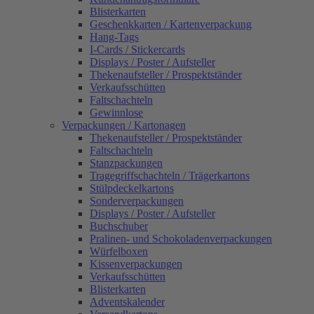
Blisterkarten
Geschenkkarten / Kartenverpackung
Hang-Tags
I-Cards / Stickercards
Displays / Poster / Aufsteller
Thekenaufsteller / Prospektständer
Verkaufsschütten
Faltschachteln
Gewinnlose
Verpackungen / Kartonagen
Thekenaufsteller / Prospektständer
Faltschachteln
Stanzpackungen
Tragegriffschachteln / Trägerkartons
Stülpdeckelkartons
Sonderverpackungen
Displays / Poster / Aufsteller
Buchschuber
Pralinen- und Schokoladenverpackungen
Würfelboxen
Kissenverpackungen
Verkaufsschütten
Blisterkarten
Adventskalender