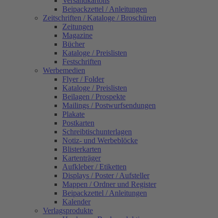
Versandkartons
Beipackzettel / Anleitungen
Zeitschriften / Kataloge / Broschüren
Zeitungen
Magazine
Bücher
Kataloge / Preislisten
Festschriften
Werbemedien
Flyer / Folder
Kataloge / Preislisten
Beilagen / Prospekte
Mailings / Postwurfsendungen
Plakate
Postkarten
Schreibtischunterlagen
Notiz- und Werbeblöcke
Blisterkarten
Kartenträger
Aufkleber / Etiketten
Displays / Poster / Aufsteller
Mappen / Ordner und Register
Beipackzettel / Anleitungen
Kalender
Verlagsprodukte