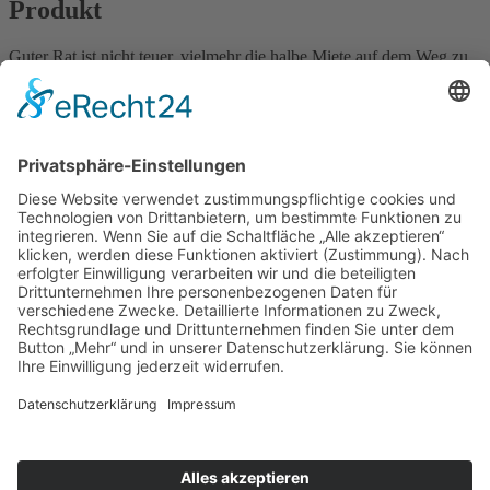
Produkt
Guter Rat ist nicht teuer, vielmehr die halbe Miete auf dem Weg zu
einem Produkt, das am Ende voll und ganz überzeugt. Egal ob eine
Flyer-Aussendung, ein Buchprojekt oder auch komplexere
Vorhaben anstehen, ein gutes Briefing zahlt sich in jedem Fall aus.
Was ist das Ziel? Welche Besonderheiten sind hierbei zu beachten?
Welche technischen oder auch strategischen Möglichkeiten bieten
sich an, um Ihr Vorhaben optimal umzusetzen – termingerecht und
wirtschaftlich? Wir kümmern uns in jedem Fall schon im Vorfeld
darum, was maximal machbar ist und bieten Ihnen dazu die nötigen
Ideen. Kompetent und zuverlässig. Nicht nur, was die Papierqualität,
das Format und die Weiterverarbeitung betrifft.
Navigation überspringen
Kontakt
|
Impressum
|
Datenschutz
|