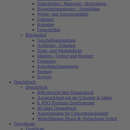
Zeitschriften / Magazine / Broschüren
Bürgerinformationen / Amtsblätter
Werbe- und Anzeigenblätter
Faltpläne
Kalender
Festschriften
Bürobedarf
Geschäftsausstattung
Aufkleber / Etiketten
Notiz- und Werbeblöcke
Mappen / Ordner und Register
Formulare
Schreibtischunterlagen
Stempel
Kuverts
Druckfrisch
Druckfrisch
IHK-Bericht über Donaudruck
Ausgezeichnet mit der Urkunde in Silber
6. PSO Premium Zertifizierung
40 Jahre Donaudruck
Auszeichnung für Umweltengagement
Weiterführung Druck & Verpackung Scherl
Downloads
Zertifikate