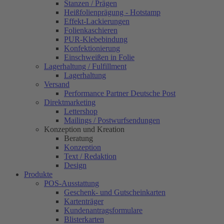
Stanzen / Prägen
Heißfolienprägung - Hotstamp
Effekt-Lackierungen
Folienkaschieren
PUR-Klebebindung
Konfektionierung
Einschweißen in Folie
Lagerhaltung / Fulfillment
Lagerhaltung
Versand
Performance Partner Deutsche Post
Direktmarketing
Lettershop
Mailings / Postwurfsendungen
Konzeption und Kreation
Beratung
Konzeption
Text / Redaktion
Design
Produkte
POS-Ausstattung
Geschenk- und Gutscheinkarten
Kartenträger
Kundenantragsformulare
Blisterkarten