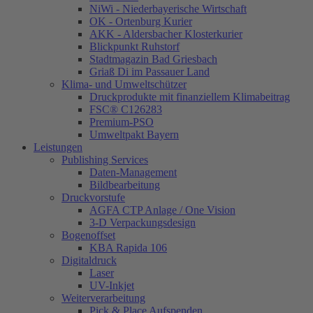
NiWi - Niederbayerische Wirtschaft
OK - Ortenburg Kurier
AKK - Aldersbacher Klosterkurier
Blickpunkt Ruhstorf
Stadtmagazin Bad Griesbach
Griaß Di im Passauer Land
Klima- und Umweltschützer
Druckprodukte mit finanziellem Klimabeitrag
FSC® C126283
Premium-PSO
Umweltpakt Bayern
Leistungen
Publishing Services
Daten-Management
Bildbearbeitung
Druckvorstufe
AGFA CTP Anlage / One Vision
3-D Verpackungsdesign
Bogenoffset
KBA Rapida 106
Digitaldruck
Laser
UV-Inkjet
Weiterverarbeitung
Pick & Place Aufspenden