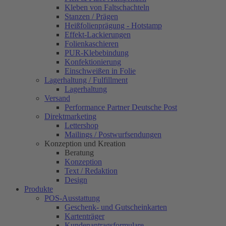
Kleben von Faltschachteln
Stanzen / Prägen
Heißfolienprägung - Hotstamp
Effekt-Lackierungen
Folienkaschieren
PUR-Klebebindung
Konfektionierung
Einschweißen in Folie
Lagerhaltung / Fulfillment
Lagerhaltung
Versand
Performance Partner Deutsche Post
Direktmarketing
Lettershop
Mailings / Postwurfsendungen
Konzeption und Kreation
Beratung
Konzeption
Text / Redaktion
Design
Produkte
POS-Ausstattung
Geschenk- und Gutscheinkarten
Kartenträger
Kundenantragsformulare