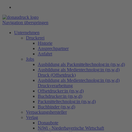
Navigation überspringen
Unternehmen
Druckerei
Historie
Ansprechpartner
Anfahrt
Jobs
Ausbildung als Packmitteltechnolog:in (m,w,d)
Ausbildung als Medientechnolog:in (m,w,d)
Druck (Offsetdruck)
Ausbildung als Medientechnolog:in (m,w,d)
Druckverarbeitung
Offsetdrucker:in (m,w,d)
Buchdrucker:in (m,w,d)
Packmitteltechnolog:in (m,w,d)
Buchbinder (m,w,d)
Verpackungs​hersteller
Verlag
Donaubote
NiWi - Niederbayerische Wirtschaft