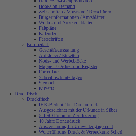
Hardcover-Buchproduktion
Books on Demand
Zeitschriften / Magazine / Broschüren
Bürgerinformationen / Amtsblätter
Werbe- und Anzeigenblätter
Faltpläne
Kalender
Festschriften
Bürobedarf
Geschäftsausstattung
Aufkleber / Etiketten
Notiz- und Werbeblöcke
Mappen / Ordner und Register
Formulare
Schreibtischunterlagen
Stempel
Kuverts
Druckfrisch
Druckfrisch
IHK-Bericht über Donaudruck
Ausgezeichnet mit der Urkunde in Silber
6. PSO Premium Zertifizierung
40 Jahre Donaudruck
Auszeichnung für Umweltengagement
Weiterführung Druck & Verpackung Scherl