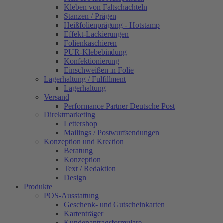
Kleben von Faltschachteln
Stanzen / Prägen
Heißfolienprägung - Hotstamp
Effekt-Lackierungen
Folienkaschieren
PUR-Klebebindung
Konfektionierung
Einschweißen in Folie
Lagerhaltung / Fulfillment
Lagerhaltung
Versand
Performance Partner Deutsche Post
Direktmarketing
Lettershop
Mailings / Postwurfsendungen
Konzeption und Kreation
Beratung
Konzeption
Text / Redaktion
Design
Produkte
POS-Ausstattung
Geschenk- und Gutscheinkarten
Kartenträger
Kundenantragsformulare