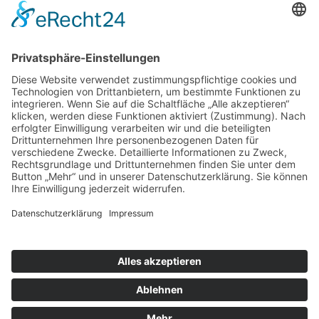
Druckvorstufe entscheidet sich bereits, was am Ende des
Druckprozesses herauskommt. Damit das Endergebnis mit dem
übereinstimmt, wie Sie sich das vorgestellt haben, setzen wir nicht
nur auf Know-how, Erfahrung und Sorgfalt, auch auf modernste
Technik: Software-Pakete von One Vision, den aktuellsten AGFA-
Apogee-Workflow und natürlich auf hochautomatisierte, präzise und
umweltfreundliche Thermoplattenbelichtung via CTP (Computer to
Plate). So erzielen wir Spitzenqualität mit den geringsten
Abweichungs- und Schwankungstoleranzen – zertifiziert nach
Premium PSO (Premium Prozess Standard Offsetdruck).
Navigation überspringen
Kontakt
|
Impressum
|
Datenschutz
|
AGB
|
Sitemap
|