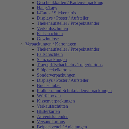
Geschenkkarten / Kartenverpackung
Hang-Tags
I-Cards / Stickercards
Displays / Poster / Aufsteller
Thekenaufsteller / Prospektständer
Verkaufsschütten
Faltschachteln
Gewinnlose
Verpackungen / Kartonagen
Thekenaufsteller / Prospektständer
Faltschachteln
Stanzpackungen
Tragegriffschachteln / Trägerkartons
Stülpdeckelkartons
Sonderverpackungen
Displays / Poster / Aufsteller
Buchschuber
Pralinen- und Schokoladenverpackungen
Würfelboxen
Kissenverpackungen
Verkaufsschütten
Blisterkarten
Adventskalender
Versandkartons
Beipackzettel / Anleitungen