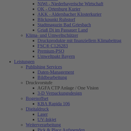
NiWi - Niederbayerische Wirtschaft
OK - Ortenburg Kurier
AKK - Aldersbacher Klosterkurier
Blickpunkt Ruhstorf
Stadtmagazin Bad Griesbach
Griaß Di im Passauer Land
Klima- und Umweltschützer
Druckprodukte mit finanziellem Klimabeitrag
FSC® C126283
Premium-PSO
Umweltpakt Bayern
Leistungen
Publishing Services
Daten-Management
Bildbearbeitung
Druckvorstufe
AGFA CTP Anlage / One Vision
3-D Verpackungsdesign
Bogenoffset
KBA Rapida 106
Digitaldruck
Laser
UV-Inkjet
Weiterverarbeitung
Pick & Place Aufspenden