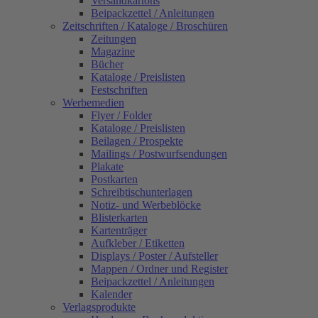
Versandkartons
Beipackzettel / Anleitungen
Zeitschriften / Kataloge / Broschüren
Zeitungen
Magazine
Bücher
Kataloge / Preislisten
Festschriften
Werbemedien
Flyer / Folder
Kataloge / Preislisten
Beilagen / Prospekte
Mailings / Postwurfsendungen
Plakate
Postkarten
Schreibtischunterlagen
Notiz- und Werbeblöcke
Blisterkarten
Kartenträger
Aufkleber / Etiketten
Displays / Poster / Aufsteller
Mappen / Ordner und Register
Beipackzettel / Anleitungen
Kalender
Verlagsprodukte