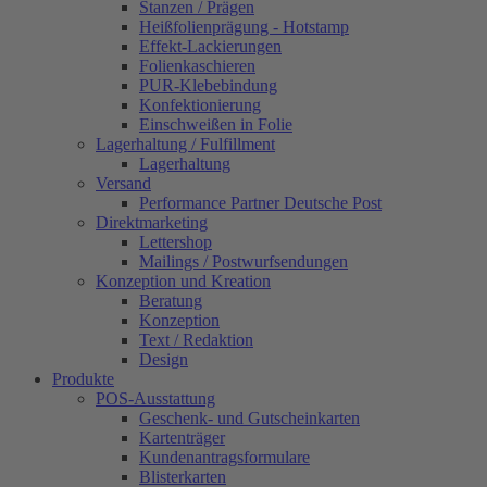
Stanzen / Prägen
Heißfolienprägung - Hotstamp
Effekt-Lackierungen
Folienkaschieren
PUR-Klebebindung
Konfektionierung
Einschweißen in Folie
Lagerhaltung / Fulfillment
Lagerhaltung
Versand
Performance Partner Deutsche Post
Direktmarketing
Lettershop
Mailings / Postwurfsendungen
Konzeption und Kreation
Beratung
Konzeption
Text / Redaktion
Design
Produkte
POS-Ausstattung
Geschenk- und Gutscheinkarten
Kartenträger
Kundenantragsformulare
Blisterkarten