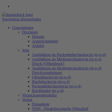
Navigation überspringen
Unternehmen
Druckerei
Historie
Ansprechpartner
Anfahrt
Jobs
Ausbildung als Packmitteltechnolog:in (m,w,d)
Ausbildung als Medientechnolog:in (m,w,d)
Druck (Offsetdruck)
Ausbildung als Medientechnolog:in (m,w,d)
Druckverarbeitung
Offsetdrucker:in (m,w,d)
Buchdrucker:in (m,w,d)
Packmitteltechnolog:in (m,w,d)
Buchbinder (m,w,d)
Verpackungs​hersteller
Verlag
Donaubote
NiWi - Niederbayerische Wirtschaft