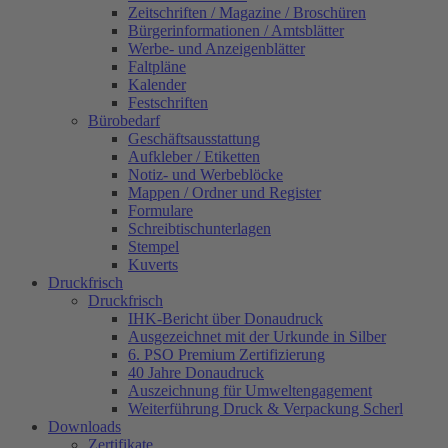
Zeitschriften / Magazine / Broschüren
Bürgerinformationen / Amtsblätter
Werbe- und Anzeigenblätter
Faltpläne
Kalender
Festschriften
Bürobedarf
Geschäftsausstattung
Aufkleber / Etiketten
Notiz- und Werbeblöcke
Mappen / Ordner und Register
Formulare
Schreibtischunterlagen
Stempel
Kuverts
Druckfrisch
Druckfrisch
IHK-Bericht über Donaudruck
Ausgezeichnet mit der Urkunde in Silber
6. PSO Premium Zertifizierung
40 Jahre Donaudruck
Auszeichnung für Umweltengagement
Weiterführung Druck & Verpackung Scherl
Downloads
Zertifikate