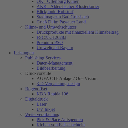
OK - Ortenburg Kurier
AKK - Aldersbacher Klosterkurier
Blickpunkt Ruhstorf
Stadtmagazin Bad Griesbach
Griaß Di im Passauer Land
Klima- und Umweltschützer
Druckprodukte mit finanziellem Klimabeitrag
FSC® C126283
Premium-PSO
Umweltpakt Bayern
Leistungen
Publishing Services
Daten-Management
Bildbearbeitung
Druckvorstufe
AGFA CTP Anlage / One Vision
3-D Verpackungsdesign
Bogenoffset
KBA Rapida 106
Digitaldruck
Laser
UV-Inkjet
Weiterverarbeitung
Pick & Place Aufspenden
Kleben von Faltschachteln