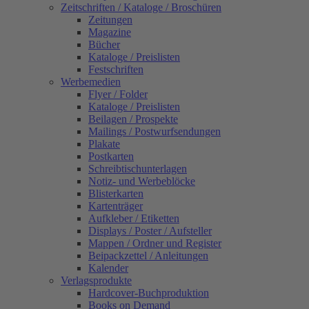
Zeitschriften / Kataloge / Broschüren
Zeitungen
Magazine
Bücher
Kataloge / Preislisten
Festschriften
Werbemedien
Flyer / Folder
Kataloge / Preislisten
Beilagen / Prospekte
Mailings / Postwurfsendungen
Plakate
Postkarten
Schreibtischunterlagen
Notiz- und Werbeblöcke
Blisterkarten
Kartenträger
Aufkleber / Etiketten
Displays / Poster / Aufsteller
Mappen / Ordner und Register
Beipackzettel / Anleitungen
Kalender
Verlagsprodukte
Hardcover-Buchproduktion
Books on Demand