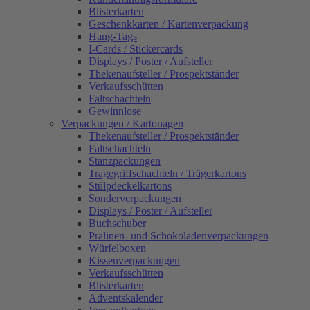
Blisterkarten
Geschenkkarten / Kartenverpackung
Hang-Tags
I-Cards / Stickercards
Displays / Poster / Aufsteller
Thekenaufsteller / Prospektständer
Verkaufsschütten
Faltschachteln
Gewinnlose
Verpackungen / Kartonagen
Thekenaufsteller / Prospektständer
Faltschachteln
Stanzpackungen
Tragegriffschachteln / Trägerkartons
Stülpdeckelkartons
Sonderverpackungen
Displays / Poster / Aufsteller
Buchschuber
Pralinen- und Schokoladenverpackungen
Würfelboxen
Kissenverpackungen
Verkaufsschütten
Blisterkarten
Adventskalender