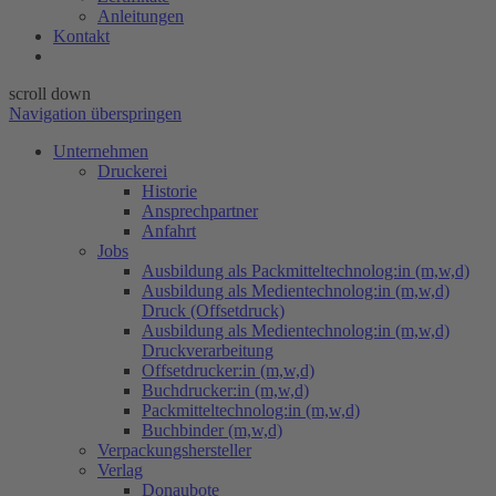
Anleitungen
Kontakt
scroll down
Navigation überspringen
Unternehmen
Druckerei
Historie
Ansprechpartner
Anfahrt
Jobs
Ausbildung als Packmitteltechnolog:in (m,w,d)
Ausbildung als Medientechnolog:in (m,w,d)
Druck (Offsetdruck)
Ausbildung als Medientechnolog:in (m,w,d)
Druckverarbeitung
Offsetdrucker:in (m,w,d)
Buchdrucker:in (m,w,d)
Packmitteltechnolog:in (m,w,d)
Buchbinder (m,w,d)
Verpackungs​hersteller
Verlag
Donaubote