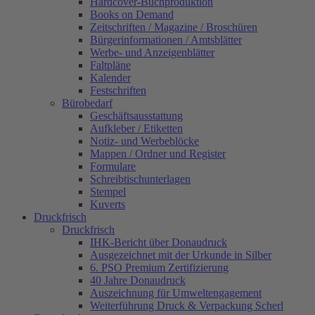
Hardcover-Buchproduktion
Books on Demand
Zeitschriften / Magazine / Broschüren
Bürgerinformationen / Amtsblätter
Werbe- und Anzeigenblätter
Faltpläne
Kalender
Festschriften
Bürobedarf
Geschäftsausstattung
Aufkleber / Etiketten
Notiz- und Werbeblöcke
Mappen / Ordner und Register
Formulare
Schreibtischunterlagen
Stempel
Kuverts
Druckfrisch
Druckfrisch
IHK-Bericht über Donaudruck
Ausgezeichnet mit der Urkunde in Silber
6. PSO Premium Zertifizierung
40 Jahre Donaudruck
Auszeichnung für Umweltengagement
Weiterführung Druck & Verpackung Scherl