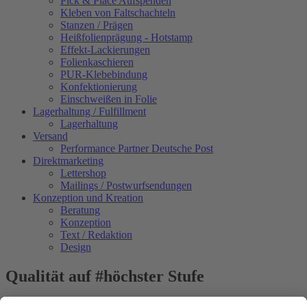
Pick & Place Aufspenden
Kleben von Faltschachteln
Stanzen / Prägen
Heißfolienprägung - Hotstamp
Effekt-Lackierungen
Folienkaschieren
PUR-Klebebindung
Konfektionierung
Einschweißen in Folie
Lagerhaltung / Fulfillment
Lagerhaltung
Versand
Performance Partner Deutsche Post
Direktmarketing
Lettershop
Mailings / Postwurfsendungen
Konzeption und Kreation
Beratung
Konzeption
Text / Redaktion
Design
Qualität auf #höchster Stufe
Daten checken, korrigieren, ausschießen und rippen – in der