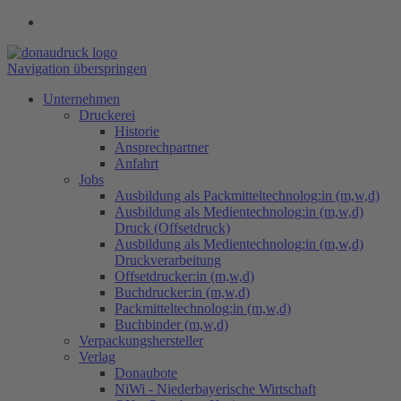
Navigation überspringen
Unternehmen
Druckerei
Historie
Ansprechpartner
Anfahrt
Jobs
Ausbildung als Packmitteltechnolog:in (m,w,d)
Ausbildung als Medientechnolog:in (m,w,d)
Druck (Offsetdruck)
Ausbildung als Medientechnolog:in (m,w,d)
Druckverarbeitung
Offsetdrucker:in (m,w,d)
Buchdrucker:in (m,w,d)
Packmitteltechnolog:in (m,w,d)
Buchbinder (m,w,d)
Verpackungs​hersteller
Verlag
Donaubote
NiWi - Niederbayerische Wirtschaft