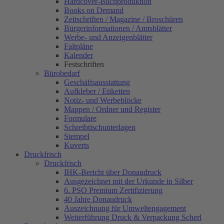
Hardcover-Buchproduktion
Books on Demand
Zeitschriften / Magazine / Broschüren
Bürgerinformationen / Amtsblätter
Werbe- und Anzeigenblätter
Faltpläne
Kalender
Festschriften
Bürobedarf
Geschäftsausstattung
Aufkleber / Etiketten
Notiz- und Werbeblöcke
Mappen / Ordner und Register
Formulare
Schreibtischunterlagen
Stempel
Kuverts
Druckfrisch
Druckfrisch
IHK-Bericht über Donaudruck
Ausgezeichnet mit der Urkunde in Silber
6. PSO Premium Zertifizierung
40 Jahre Donaudruck
Auszeichnung für Umweltengagement
Weiterführung Druck & Verpackung Scherl