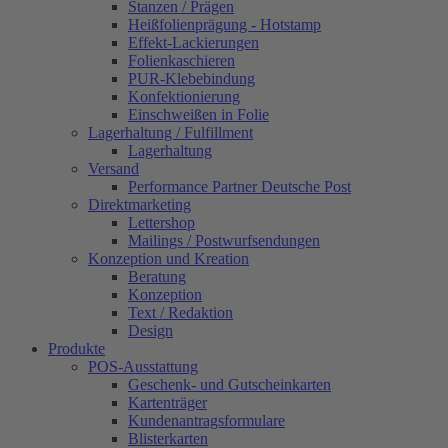
Stanzen / Prägen
Heißfolienprägung - Hotstamp
Effekt-Lackierungen
Folienkaschieren
PUR-Klebebindung
Konfektionierung
Einschweißen in Folie
Lagerhaltung / Fulfillment
Lagerhaltung
Versand
Performance Partner Deutsche Post
Direktmarketing
Lettershop
Mailings / Postwurfsendungen
Konzeption und Kreation
Beratung
Konzeption
Text / Redaktion
Design
Produkte
POS-Ausstattung
Geschenk- und Gutscheinkarten
Kartenträger
Kundenantragsformulare
Blisterkarten