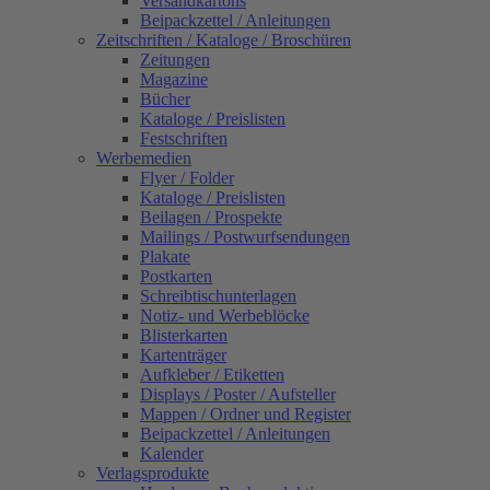
Versandkartons
Beipackzettel / Anleitungen
Zeitschriften / Kataloge / Broschüren
Zeitungen
Magazine
Bücher
Kataloge / Preislisten
Festschriften
Werbemedien
Flyer / Folder
Kataloge / Preislisten
Beilagen / Prospekte
Mailings / Postwurfsendungen
Plakate
Postkarten
Schreibtischunterlagen
Notiz- und Werbeblöcke
Blisterkarten
Kartenträger
Aufkleber / Etiketten
Displays / Poster / Aufsteller
Mappen / Ordner und Register
Beipackzettel / Anleitungen
Kalender
Verlagsprodukte