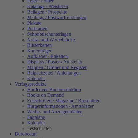
Flyer / Folder
Kataloge / Preislisten
Beilagen / Prospekte
Mailings / Postwurfsendungen
Plakate
Postkarten
Schreibtischunterlagen
Notiz- und Werbeblöcke
Blisterkarten
Kartenträger
Aufkleber / Etiketten
Displays / Poster / Aufsteller
Mappen / Ordner und Register
Beipackzettel / Anleitungen
Kalender
Verlagsprodukte
Hardcover-Buchproduktion
Books on Demand
Zeitschriften / Magazine / Broschüren
Bürgerinformationen / Amtsblätter
Werbe- und Anzeigenblätter
Faltpläne
Kalender
Festschriften
Bürobedarf