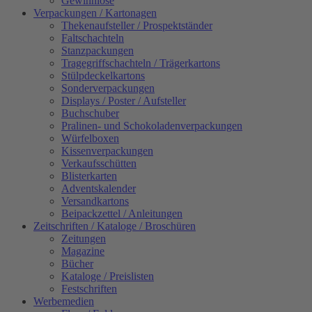
Gewinnlose
Verpackungen / Kartonagen
Thekenaufsteller / Prospektständer
Faltschachteln
Stanzpackungen
Tragegriffschachteln / Trägerkartons
Stülpdeckelkartons
Sonderverpackungen
Displays / Poster / Aufsteller
Buchschuber
Pralinen- und Schokoladenverpackungen
Würfelboxen
Kissenverpackungen
Verkaufsschütten
Blisterkarten
Adventskalender
Versandkartons
Beipackzettel / Anleitungen
Zeitschriften / Kataloge / Broschüren
Zeitungen
Magazine
Bücher
Kataloge / Preislisten
Festschriften
Werbemedien