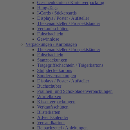
Geschenkkarten / Kartenverpackung
Hang-Tags
I-Cards / Stickercards
Displays / Poster / Aufsteller
Thekenaufsteller / Prospektständer
Verkaufsschütten
Faltschachteln
Gewinnlose
Verpackungen / Kartonagen
Thekenaufsteller / Prospektständer
Faltschachteln
Stanzpackungen
Tragegriffschachteln / Trägerkartons
Stülpdeckelkartons
Sonderverpackungen
Displays / Poster / Aufsteller
Buchschuber
Pralinen- und Schokoladenverpackungen
Würfelboxen
Kissenverpackungen
Verkaufsschütten
Blisterkarten
Adventskalender
Versandkartons
Beipackzettel / Anleitungen