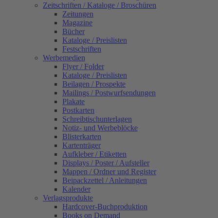
Zeitschriften / Kataloge / Broschüren
Zeitungen
Magazine
Bücher
Kataloge / Preislisten
Festschriften
Werbemedien
Flyer / Folder
Kataloge / Preislisten
Beilagen / Prospekte
Mailings / Postwurfsendungen
Plakate
Postkarten
Schreibtischunterlagen
Notiz- und Werbeblöcke
Blisterkarten
Kartenträger
Aufkleber / Etiketten
Displays / Poster / Aufsteller
Mappen / Ordner und Register
Beipackzettel / Anleitungen
Kalender
Verlagsprodukte
Hardcover-Buchproduktion
Books on Demand