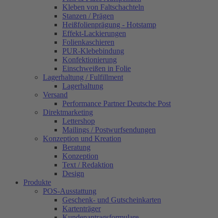
Kleben von Faltschachteln
Stanzen / Prägen
Heißfolienprägung - Hotstamp
Effekt-Lackierungen
Folienkaschieren
PUR-Klebebindung
Konfektionierung
Einschweißen in Folie
Lagerhaltung / Fulfillment
Lagerhaltung
Versand
Performance Partner Deutsche Post
Direktmarketing
Lettershop
Mailings / Postwurfsendungen
Konzeption und Kreation
Beratung
Konzeption
Text / Redaktion
Design
Produkte
POS-Ausstattung
Geschenk- und Gutscheinkarten
Kartenträger
Kundenantragsformulare