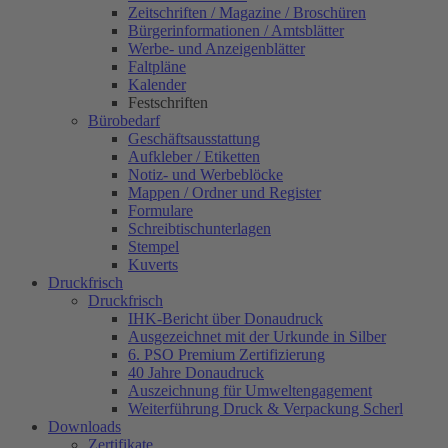
Zeitschriften / Magazine / Broschüren
Bürgerinformationen / Amtsblätter
Werbe- und Anzeigenblätter
Faltpläne
Kalender
Festschriften
Bürobedarf
Geschäftsausstattung
Aufkleber / Etiketten
Notiz- und Werbeblöcke
Mappen / Ordner und Register
Formulare
Schreibtischunterlagen
Stempel
Kuverts
Druckfrisch
Druckfrisch
IHK-Bericht über Donaudruck
Ausgezeichnet mit der Urkunde in Silber
6. PSO Premium Zertifizierung
40 Jahre Donaudruck
Auszeichnung für Umweltengagement
Weiterführung Druck & Verpackung Scherl
Downloads
Zertifikate