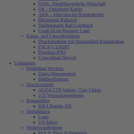
NiWi - Niederbayerische Wirtschaft
OK - Ortenburg Kurier
AKK - Aldersbacher Klosterkurier
Blickpunkt Ruhstorf
Stadtmagazin Bad Griesbach
Griaß Di im Passauer Land
Klima- und Umweltschützer
Druckprodukte mit finanziellem Klimabeitrag
FSC® C126283
Premium-PSO
Umweltpakt Bayern
Leistungen
Publishing Services
Daten-Management
Bildbearbeitung
Druckvorstufe
AGFA CTP Anlage / One Vision
3-D Verpackungsdesign
Bogenoffset
KBA Rapida 106
Digitaldruck
Laser
UV-Inkjet
Weiterverarbeitung
Pick & Place Aufspenden