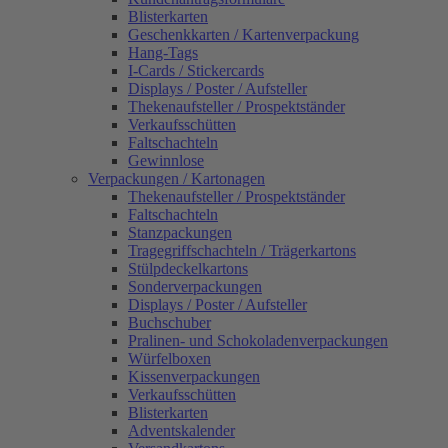
Blisterkarten
Geschenkkarten / Kartenverpackung
Hang-Tags
I-Cards / Stickercards
Displays / Poster / Aufsteller
Thekenaufsteller / Prospektständer
Verkaufsschütten
Faltschachteln
Gewinnlose
Verpackungen / Kartonagen
Thekenaufsteller / Prospektständer
Faltschachteln
Stanzpackungen
Tragegriffschachteln / Trägerkartons
Stülpdeckelkartons
Sonderverpackungen
Displays / Poster / Aufsteller
Buchschuber
Pralinen- und Schokoladenverpackungen
Würfelboxen
Kissenverpackungen
Verkaufsschütten
Blisterkarten
Adventskalender