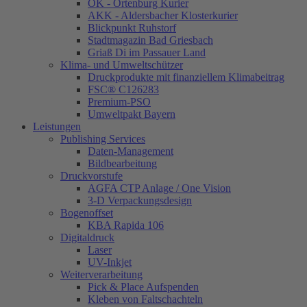
OK - Ortenburg Kurier
AKK - Aldersbacher Klosterkurier
Blickpunkt Ruhstorf
Stadtmagazin Bad Griesbach
Griaß Di im Passauer Land
Klima- und Umweltschützer
Druckprodukte mit finanziellem Klimabeitrag
FSC® C126283
Premium-PSO
Umweltpakt Bayern
Leistungen
Publishing Services
Daten-Management
Bildbearbeitung
Druckvorstufe
AGFA CTP Anlage / One Vision
3-D Verpackungsdesign
Bogenoffset
KBA Rapida 106
Digitaldruck
Laser
UV-Inkjet
Weiterverarbeitung
Pick & Place Aufspenden
Kleben von Faltschachteln