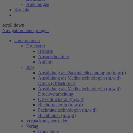
Anleitungen
Kontakt
scroll down
Navigation überspringen
Unternehmen
Druckerei
Historie
Ansprechpartner
Anfahrt
Jobs
Ausbildung als Packmitteltechnolog:in (m,w,d)
Ausbildung als Medientechnolog:in (m,w,d)
Druck (Offsetdruck)
Ausbildung als Medientechnolog:in (m,w,d)
Druckverarbeitung
Offsetdrucker:in (m,w,d)
Buchdrucker:in (m,w,d)
Packmitteltechnolog:in (m,w,d)
Buchbinder (m,w,d)
Verpackungs​hersteller
Verlag
Donaubote