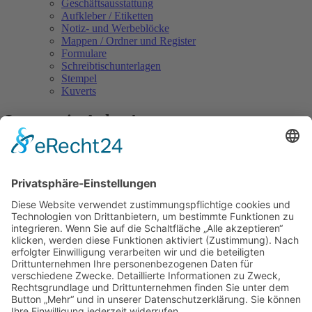
Geschäftsausstattung
Aufkleber / Etiketten
Notiz- und Werbeblöcke
Mappen / Ordner und Register
Formulare
Schreibtischunterlagen
Stempel
Kuverts
Immer ein Anlass!
Es müssen nicht immer besondere Jubiläen sein, um eine Festschrift
zu verfassen und herauszugeben. In jedem Fall bietet sich damit aber
die Möglichkeit, Personen und Ereignisse auf eine ansprechende
Weise zu würdigen. In ihrer hochwertigen Aufmachung sind
Festschriften zudem ein nicht zu verachtendes Mittel zur
Imagepflege. Dafür sorgen wir. Mit maßgeschneidertem Konzept
und der gebotenen Sorgfalt, was die gestalterische Umsetzung und
die Fertigung betrifft. Sofern gewünscht, kümmern uns wir
natürlich auch voll und ganz um das Anzeigenmarketing.
Navigation überspringen